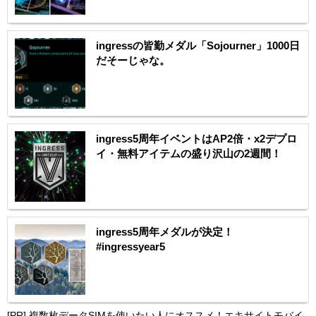
ingressの皆勤メダル「Sojourner」1000日
だそーじゃな。
ingress5周年イベントはAP2倍・x2デプロ
イ・無料アイテムの盛り沢山の2週間！
ingress5周年メダルが決定！
#ingressyear5
[PR]
複数枚データSIMを使いたい人にオススメ！エキサイトモバイ