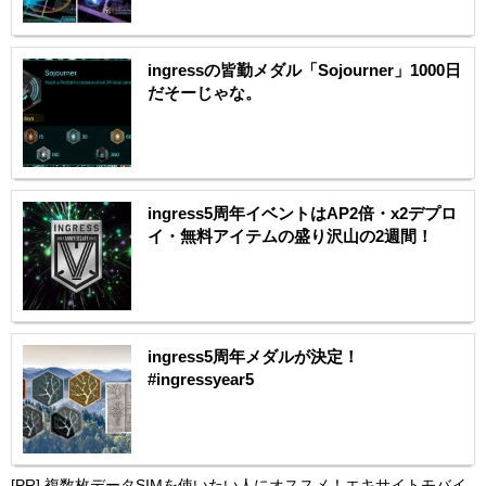
ingressの皆勤メダル「Sojourner」1000日
だそーじゃな。
ingress5周年イベントはAP2倍・x2デプロ
イ・無料アイテムの盛り沢山の2週間！
ingress5周年メダルが決定！
#ingressyear5
[PR]
複数枚データSIMを使いたい人にオススメ！エキサイトモバイ