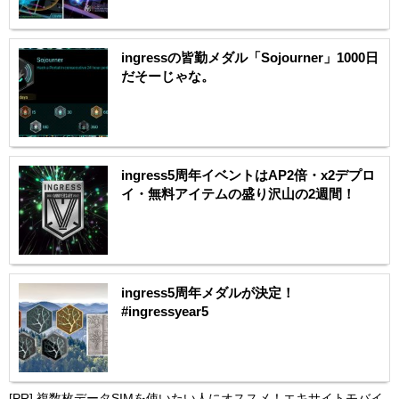
ingressの皆勤メダル「Sojourner」1000日
だそーじゃな。
ingress5周年イベントはAP2倍・x2デプロ
イ・無料アイテムの盛り沢山の2週間！
ingress5周年メダルが決定！
#ingressyear5
[PR]
複数枚データSIMを使いたい人にオススメ！エキサイトモバイ