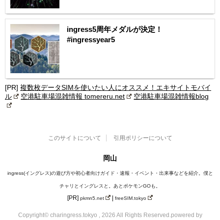
ingress5周年メダルが決定！
#ingressyear5
[PR]
複数枚データSIMを使いたい人にオススメ！エキサイトモバイ
ル
空港駐車場混雑情報 tomereru.net
空港駐車場混雑情報blog
このサイトについて
引用ポリシーについて
岡山
ingress(イングレス)の遊び方や初心者向けガイド・速報・イベント・出来事などを紹介。僕と
チャリとイングレスと。あとポケモンGOも。
[PR]
|
pkmn5.net
freeSIM.tokyo
Copyright© charingress.tokyo , 2026 All Rights Reserved.
powered by