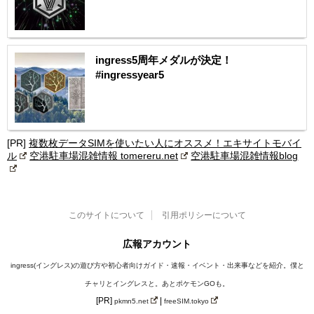
ingress5周年メダルが決定！
#ingressyear5
[PR]
複数枚データSIMを使いたい人にオススメ！エキサイトモバイ
ル
空港駐車場混雑情報 tomereru.net
空港駐車場混雑情報blog
このサイトについて
引用ポリシーについて
広報アカウント
ingress(イングレス)の遊び方や初心者向けガイド・速報・イベント・出来事などを紹介。僕と
チャリとイングレスと。あとポケモンGOも。
[PR]
|
pkmn5.net
freeSIM.tokyo