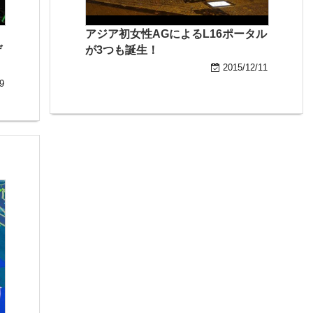
アジア初女性AGによるL16ポータル
ゲ
が3つも誕生！
2015/12/11
9