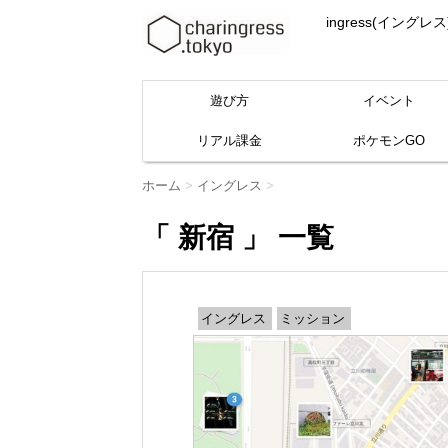
ingress(イ
遊び方
イベント
リアル課金
ポケモンGO
ホーム
>
イングレス
>
「 新宿 」 一覧
イングレス
ミッション