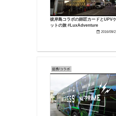
彼岸島コラボの師匠カードとUPV
ットの旅 #LuxAdventure
2016/09/2
提携/コラボ