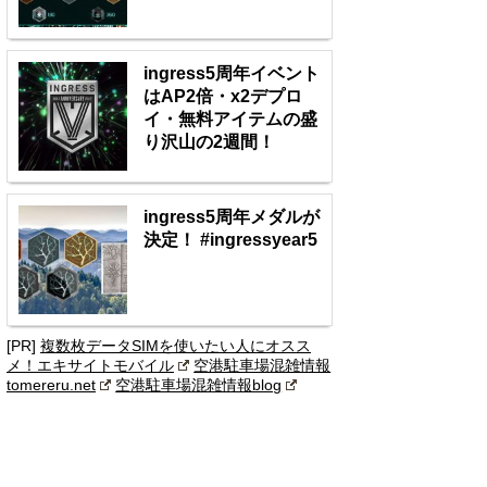
ingress5周年イベント
はAP2倍・x2デプロ
イ・無料アイテムの盛
り沢山の2週間！
ingress5周年メダルが
決定！ #ingressyear5
[PR]
複数枚データSIMを使いたい人にオスス
メ！エキサイトモバイル
空港駐車場混雑情報
tomereru.net
空港駐車場混雑情報blog