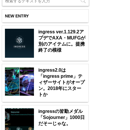
NEW ENTRY
ingress ver.1.129.2ア
プデでAXA・MUFGが
別のアイテムに。提携
終了の模様
ingress2.0は
「ingress prime」テ
ィザーサイトがオープ
ン。2018年にスター
トか
ingressの皆勤メダル
「Sojourner」1000日
だそーじゃな。