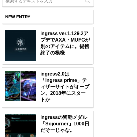
NEW ENTRY
ingress ver.1.129.2ア
プデでAXA・MUFGが
別のアイテムに。提携
終了の模様
ingress2.0は
「ingress prime」テ
ィザーサイトがオープ
ン。2018年にスター
トか
ingressの皆勤メダル
「Sojourner」1000日
だそーじゃな。