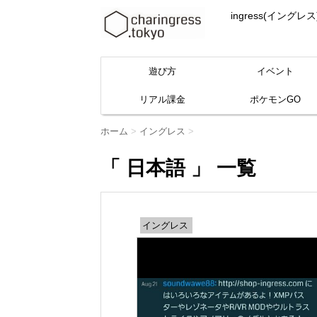
ingress(イ
遊び方
イベント
リアル課金
ポケモンGO
ホーム
>
イングレス
>
「 日本語 」 一覧
イングレス