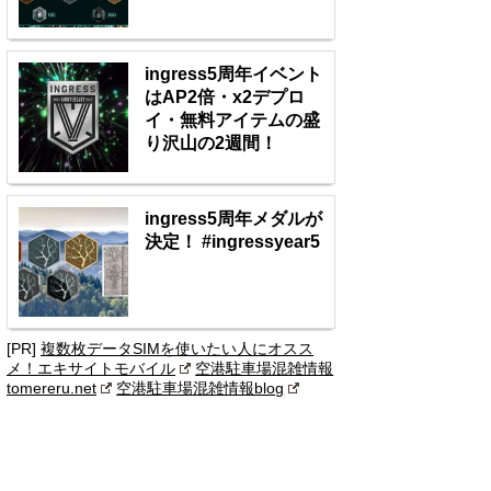
ingress5周年イベント
はAP2倍・x2デプロ
イ・無料アイテムの盛
り沢山の2週間！
ingress5周年メダルが
決定！ #ingressyear5
[PR]
複数枚データSIMを使いたい人にオスス
メ！エキサイトモバイル
空港駐車場混雑情報
tomereru.net
空港駐車場混雑情報blog