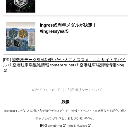
ingress5周年メダルが決定！
#ingressyear5
[PR]
複数枚データSIMを使いたい人にオススメ！エキサイトモバイ
ル
空港駐車場混雑情報 tomereru.net
空港駐車場混雑情報blog
このサイトについて
引用ポリシーについて
残像
ingress(イングレス)の遊び方や初心者向けガイド・速報・イベント・出来事などを紹介。僕と
チャリとイングレスと。あとポケモンGOも。
[PR]
|
pkmn5.net
freeSIM.tokyo