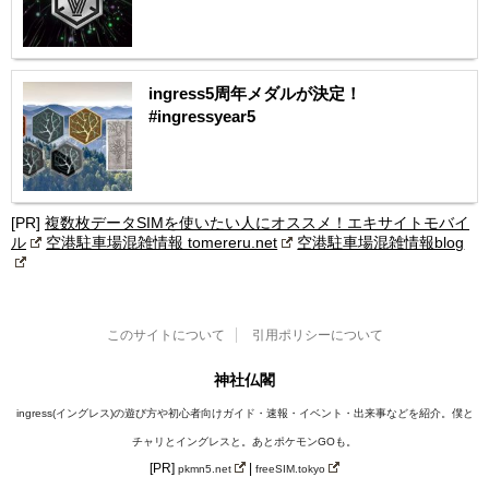
ingress5周年メダルが決定！
#ingressyear5
[PR]
複数枚データSIMを使いたい人にオススメ！エキサイトモバイ
ル
空港駐車場混雑情報 tomereru.net
空港駐車場混雑情報blog
このサイトについて
引用ポリシーについて
神社仏閣
ingress(イングレス)の遊び方や初心者向けガイド・速報・イベント・出来事などを紹介。僕と
チャリとイングレスと。あとポケモンGOも。
[PR]
|
pkmn5.net
freeSIM.tokyo