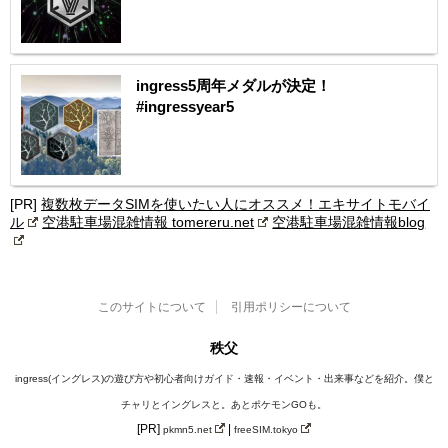
ingress5周年メダルが決定！
#ingressyear5
[PR]
複数枚データSIMを使いたい人にオススメ！エキサイトモバイ
ル
空港駐車場混雑情報 tomereru.net
空港駐車場混雑情報blog
このサイトについて
引用ポリシーについて
秩父
ingress(イングレス)の遊び方や初心者向けガイド・速報・イベント・出来事などを紹介。僕と
チャリとイングレスと。あとポケモンGOも。
[PR]
|
pkmn5.net
freeSIM.tokyo