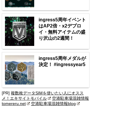
ingress5周年イベント
はAP2倍・x2デプロ
イ・無料アイテムの盛
り沢山の2週間！
ingress5周年メダルが
決定！ #ingressyear5
[PR]
複数枚データSIMを使いたい人にオスス
メ！エキサイトモバイル
空港駐車場混雑情報
tomereru.net
空港駐車場混雑情報blog