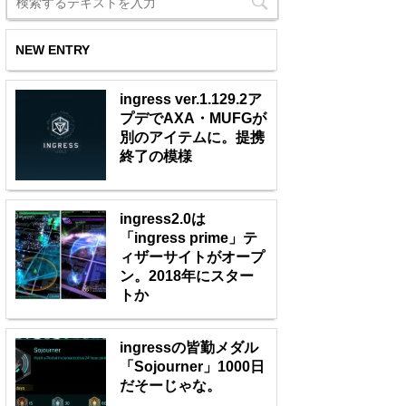
NEW ENTRY
ingress ver.1.129.2ア
プデでAXA・MUFGが
別のアイテムに。提携
終了の模様
ingress2.0は
「ingress prime」テ
ィザーサイトがオープ
ン。2018年にスター
トか
ingressの皆勤メダル
「Sojourner」1000日
だそーじゃな。