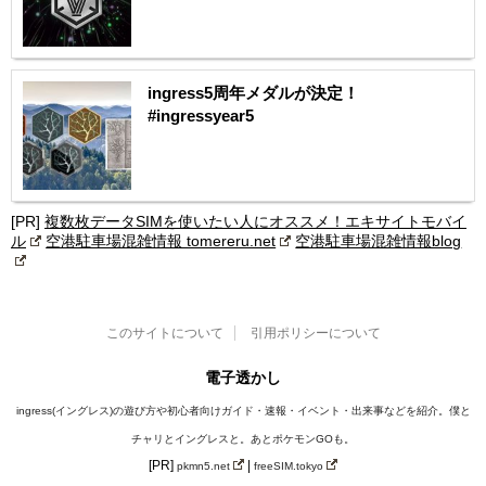
ingress5周年メダルが決定！
#ingressyear5
[PR]
複数枚データSIMを使いたい人にオススメ！エキサイトモバイ
ル
空港駐車場混雑情報 tomereru.net
空港駐車場混雑情報blog
このサイトについて
引用ポリシーについて
電子透かし
ingress(イングレス)の遊び方や初心者向けガイド・速報・イベント・出来事などを紹介。僕と
チャリとイングレスと。あとポケモンGOも。
[PR]
|
pkmn5.net
freeSIM.tokyo