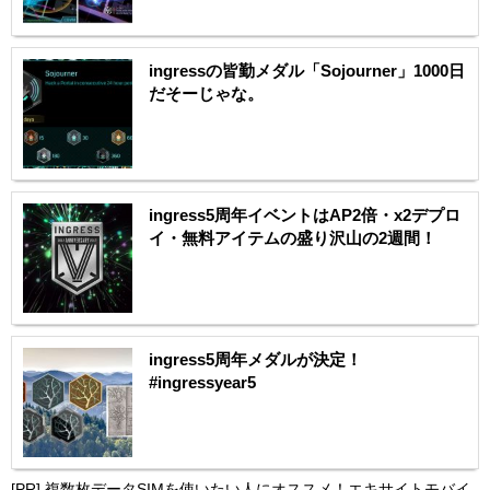
ingressの皆勤メダル「Sojourner」1000日
だそーじゃな。
ingress5周年イベントはAP2倍・x2デプロ
イ・無料アイテムの盛り沢山の2週間！
ingress5周年メダルが決定！
#ingressyear5
[PR]
複数枚データSIMを使いたい人にオススメ！エキサイトモバイ