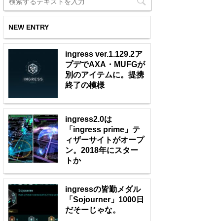
NEW ENTRY
ingress ver.1.129.2ア
プデでAXA・MUFGが
別のアイテムに。提携
終了の模様
ingress2.0は
「ingress prime」テ
ィザーサイトがオープ
ン。2018年にスター
トか
ingressの皆勤メダル
「Sojourner」1000日
だそーじゃな。