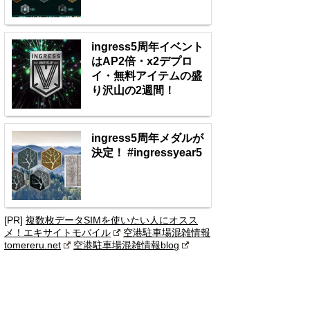
ingress5周年イベント
はAP2倍・x2デプロ
イ・無料アイテムの盛
り沢山の2週間！
ingress5周年メダルが
決定！ #ingressyear5
[PR]
複数枚データSIMを使いたい人にオスス
メ！エキサイトモバイル
空港駐車場混雑情報
tomereru.net
空港駐車場混雑情報blog