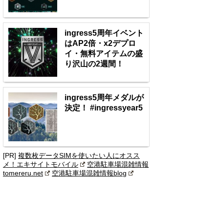
ingress5周年イベント
はAP2倍・x2デプロ
イ・無料アイテムの盛
り沢山の2週間！
ingress5周年メダルが
決定！ #ingressyear5
[PR]
複数枚データSIMを使いたい人にオスス
メ！エキサイトモバイル
空港駐車場混雑情報
tomereru.net
空港駐車場混雑情報blog