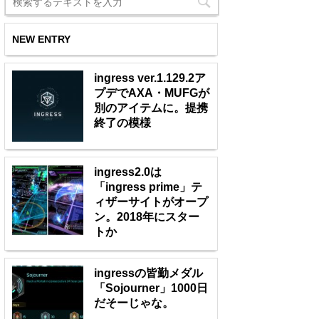
NEW ENTRY
ingress ver.1.129.2ア
プデでAXA・MUFGが
別のアイテムに。提携
終了の模様
ingress2.0は
「ingress prime」テ
ィザーサイトがオープ
ン。2018年にスター
トか
ingressの皆勤メダル
「Sojourner」1000日
だそーじゃな。