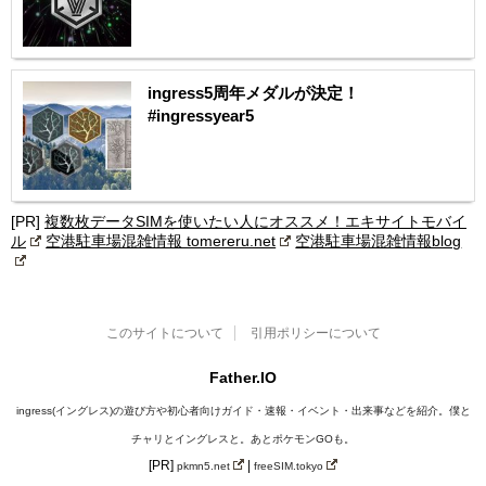
ingress5周年メダルが決定！
#ingressyear5
[PR]
複数枚データSIMを使いたい人にオススメ！エキサイトモバイ
ル
空港駐車場混雑情報 tomereru.net
空港駐車場混雑情報blog
このサイトについて
引用ポリシーについて
Father.IO
ingress(イングレス)の遊び方や初心者向けガイド・速報・イベント・出来事などを紹介。僕と
チャリとイングレスと。あとポケモンGOも。
[PR]
|
pkmn5.net
freeSIM.tokyo