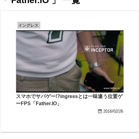
「 Father.IO 」 一覧
イングレス
スマホでサバゲー!?ingressとは一味違う位置ゲ
ーFPS「Father.IO」
2016/02/26