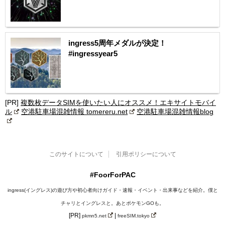
ingress5周年メダルが決定！
#ingressyear5
[PR]
複数枚データSIMを使いたい人にオススメ！エキサイトモバイ
ル
空港駐車場混雑情報 tomereru.net
空港駐車場混雑情報blog
このサイトについて
引用ポリシーについて
#FoorForPAC
ingress(イングレス)の遊び方や初心者向けガイド・速報・イベント・出来事などを紹介。僕と
チャリとイングレスと。あとポケモンGOも。
[PR]
|
pkmn5.net
freeSIM.tokyo