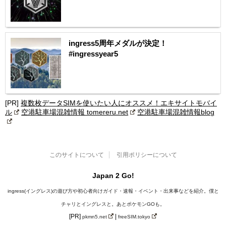
ingress5周年メダルが決定！
#ingressyear5
[PR]
複数枚データSIMを使いたい人にオススメ！エキサイトモバイ
ル
空港駐車場混雑情報 tomereru.net
空港駐車場混雑情報blog
このサイトについて
引用ポリシーについて
Japan 2 Go!
ingress(イングレス)の遊び方や初心者向けガイド・速報・イベント・出来事などを紹介。僕と
チャリとイングレスと。あとポケモンGOも。
[PR]
|
pkmn5.net
freeSIM.tokyo