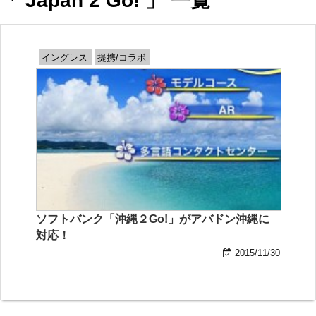
「 Japan 2 Go! 」 一覧
イングレス
提携/コラボ
ソフトバンク「沖縄２Go!」がアバドン沖縄に
対応！
2015/11/30