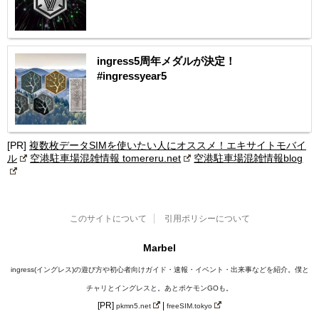
ingress5周年メダルが決定！
#ingressyear5
[PR]
複数枚データSIMを使いたい人にオススメ！エキサイトモバイ
ル
空港駐車場混雑情報 tomereru.net
空港駐車場混雑情報blog
このサイトについて
引用ポリシーについて
Marbel
ingress(イングレス)の遊び方や初心者向けガイド・速報・イベント・出来事などを紹介。僕と
チャリとイングレスと。あとポケモンGOも。
[PR]
|
pkmn5.net
freeSIM.tokyo