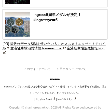
ingress5周年メダルが決定！
#ingressyear5
[PR]
複数枚データSIMを使いたい人にオススメ！エキサイトモバイ
ル
空港駐車場混雑情報 tomereru.net
空港駐車場混雑情報blog
このサイトについて
引用ポリシーについて
meme
ingress(イングレス)の遊び方や初心者向けガイド・速報・イベント・出来事などを紹介。僕と
チャリとイングレスと。あとポケモンGOも。
[PR]
|
pkmn5.net
freeSIM.tokyo
Copyright© charingress.tokyo , 2026 All Rights Reserved.
powered by