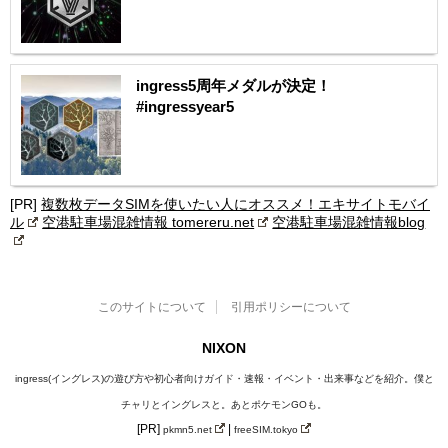
ingress5周年メダルが決定！
#ingressyear5
[PR]
複数枚データSIMを使いたい人にオススメ！エキサイトモバイ
ル
空港駐車場混雑情報 tomereru.net
空港駐車場混雑情報blog
このサイトについて
引用ポリシーについて
NIXON
ingress(イングレス)の遊び方や初心者向けガイド・速報・イベント・出来事などを紹介。僕と
チャリとイングレスと。あとポケモンGOも。
[PR]
|
pkmn5.net
freeSIM.tokyo