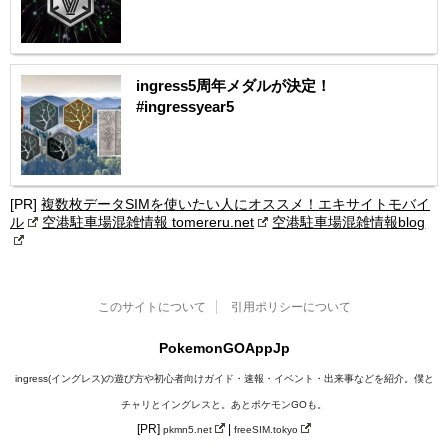
ingress5周年メダルが決定！
#ingressyear5
[PR]
複数枚データSIMを使いたい人にオススメ！エキサイトモバイ
ル
空港駐車場混雑情報 tomereru.net
空港駐車場混雑情報blog
このサイトについて
引用ポリシーについて
PokemonGOAppJp
ingress(イングレス)の遊び方や初心者向けガイド・速報・イベント・出来事などを紹介。僕と
チャリとイングレスと。あとポケモンGOも。
[PR]
|
pkmn5.net
freeSIM.tokyo