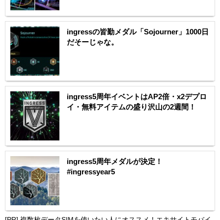
ingressの皆勤メダル「Sojourner」1000日
だそーじゃな。
ingress5周年イベントはAP2倍・x2デプロ
イ・無料アイテムの盛り沢山の2週間！
ingress5周年メダルが決定！
#ingressyear5
[PR]
複数枚データSIMを使いたい人にオススメ！エキサイトモバイ