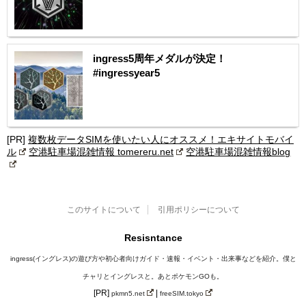
ingress5周年メダルが決定！
#ingressyear5
[PR]
複数枚データSIMを使いたい人にオススメ！エキサイトモバイ
ル
空港駐車場混雑情報 tomereru.net
空港駐車場混雑情報blog
このサイトについて
引用ポリシーについて
Resisntance
ingress(イングレス)の遊び方や初心者向けガイド・速報・イベント・出来事などを紹介。僕と
チャリとイングレスと。あとポケモンGOも。
[PR]
|
pkmn5.net
freeSIM.tokyo