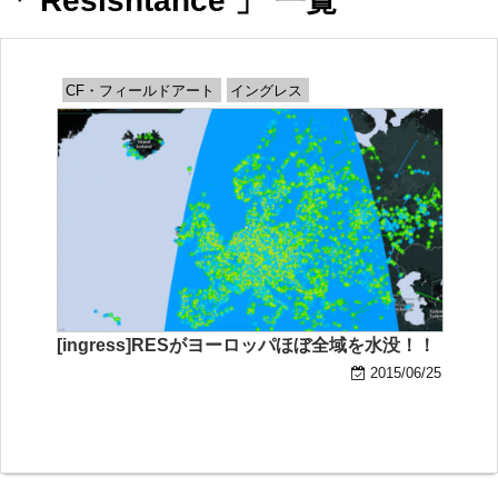
「 Resisntance 」 一覧
CF・フィールドアート
イングレス
[ingress]RESがヨーロッパほぼ全域を水没！！
2015/06/25