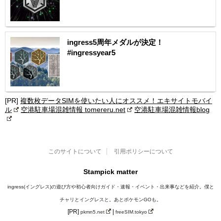
ingress5周年メダルが決定！
#ingressyear5
[PR]
複数枚データSIMを使いたい人にオススメ！エキサイトモバイ
ル
空港駐車場混雑情報 tomereru.net
空港駐車場混雑情報blog
このサイトについて
引用ポリシーについて
Stampick matter
ingress(イングレス)の遊び方や初心者向けガイド・速報・イベント・出来事などを紹介。僕と
チャリとイングレスと。あとポケモンGOも。
[PR]
|
pkmn5.net
freeSIM.tokyo