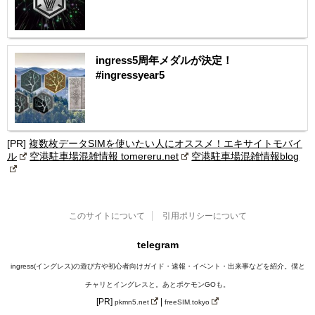
ingress5周年メダルが決定！
#ingressyear5
[PR]
複数枚データSIMを使いたい人にオススメ！エキサイトモバイ
ル
空港駐車場混雑情報 tomereru.net
空港駐車場混雑情報blog
このサイトについて
引用ポリシーについて
telegram
ingress(イングレス)の遊び方や初心者向けガイド・速報・イベント・出来事などを紹介。僕と
チャリとイングレスと。あとポケモンGOも。
[PR]
|
pkmn5.net
freeSIM.tokyo