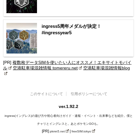
ingress5周年メダルが決定！
#ingressyear5
[PR]
複数枚データSIMを使いたい人にオススメ！エキサイトモバイ
ル
空港駐車場混雑情報 tomereru.net
空港駐車場混雑情報blog
このサイトについて
引用ポリシーについて
ver.1.92.2
ingress(イングレス)の遊び方や初心者向けガイド・速報・イベント・出来事などを紹介。僕と
チャリとイングレスと。あとポケモンGOも。
[PR]
|
pkmn5.net
freeSIM.tokyo