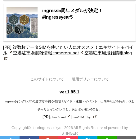
ingress5周年メダルが決定！
#ingressyear5
[PR]
複数枚データSIMを使いたい人にオススメ！エキサイトモバイ
ル
空港駐車場混雑情報 tomereru.net
空港駐車場混雑情報blog
このサイトについて
引用ポリシーについて
ver.1.95.1
ingress(イングレス)の遊び方や初心者向けガイド・速報・イベント・出来事などを紹介。僕と
チャリとイングレスと。あとポケモンGOも。
[PR]
|
pkmn5.net
freeSIM.tokyo
Copyright© charingress.tokyo , 2026 All Rights Reserved.
powered by
STINGER