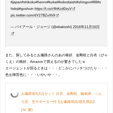
#japan#shikoku#henro#kukai#kobodaishi#shingon#88#s
hidoji#goshuin
https://t.co/r9hKcd0zuV
pic.twitter.com/dY27BZxXh9
— パイアール・ジョージ (@ebakoshi)
2016年11月16日
また、探してみるとお遍路さんのあの格好、金剛杖と白衣（びゃ
くえ）の格好、Amazonで買えるのが驚きでしたｗ
エージェントが回るときは・・・どこかにパッチつけたり・・・
色を陣営色に・・・いやいや・・。
お遍路巡礼5点セット 白衣、金剛杖、輪袈裟、へん
ろ笠、笠サポーター付【お遍路用品/巡礼用品】
(Ｍ, 紫)