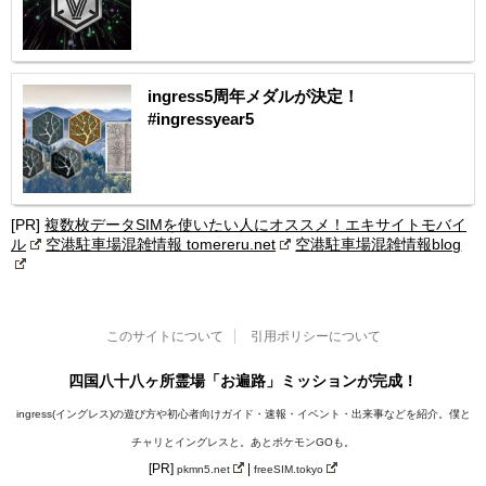
ingress5周年メダルが決定！
#ingressyear5
[PR]
複数枚データSIMを使いたい人にオススメ！エキサイトモバイ
ル
空港駐車場混雑情報 tomereru.net
空港駐車場混雑情報blog
このサイトについて
引用ポリシーについて
四国八十八ヶ所霊場「お遍路」ミッションが完成！
ingress(イングレス)の遊び方や初心者向けガイド・速報・イベント・出来事などを紹介。僕と
チャリとイングレスと。あとポケモンGOも。
[PR]
|
pkmn5.net
freeSIM.tokyo