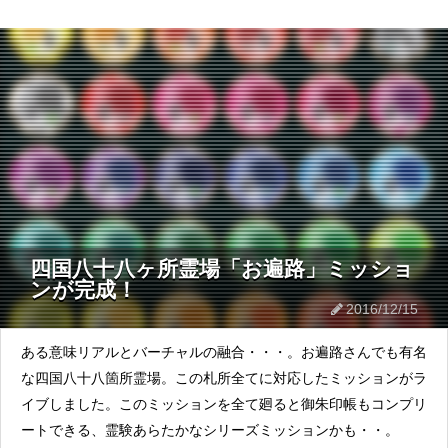
四国八十八ヶ所霊場「お遍路」ミッショ
ンが完成！
2016/12/15
ある意味リアルとバーチャルの融合・・・。お遍路さんでも有名
な四国八十八箇所霊場。この札所全てに対応したミッションがラ
イブしました。このミッションを全て廻ると御朱印帳もコンプリ
ートできる、霊験あらたかなシリーズミッションかも・・。