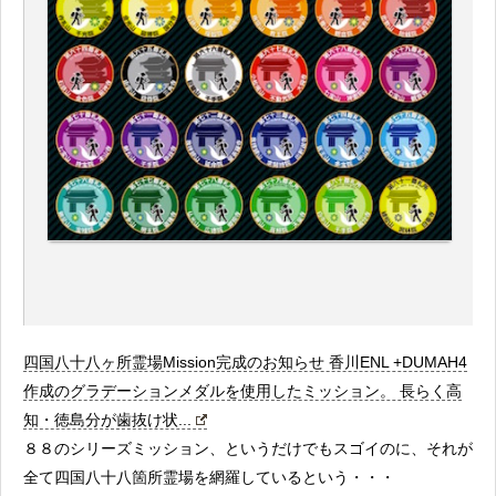
四国八十八ヶ所霊場Mission完成のお知らせ 香川ENL +DUMAH4
作成のグラデーションメダルを使用したミッション。 長らく高
知・徳島分が歯抜け状...
８８のシリーズミッション、というだけでもスゴイのに、それが
全て四国八十八箇所霊場を網羅しているという・・・