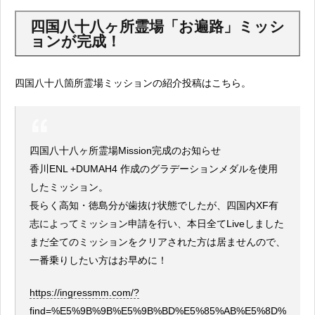
四国八十八ヶ所霊場「お遍路」ミッシ
ョンが完成！
四国八十八箇所霊場ミッションの紹介投稿はこちら。
四国八十八ヶ所霊場Mission完成のお知らせ
香川ENL +DUMAH4 作成のグラデーションメダルを使用
したミッション。
長らく高知・徳島分が歯抜け状態でしたが、四国内XF有
志によってミッション申請を行い、本日全てLiveしました
まだ全てのミッションをクリアされた方は居ませんので、
一番乗りしたい方はお早めに！
https://ingressmm.com/?
find=%E5%9B%9B%E5%9B%BD%E5%85%AB%E5%8D%