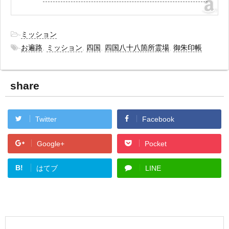
-
ミッション
-
お遍路
,
ミッション
,
四国
,
四国八十八箇所霊場
,
御朱印帳
share
Twitter
Facebook
Google+
Pocket
B!
はてブ
LINE