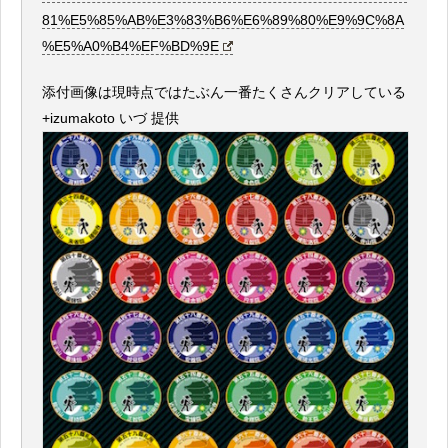
81%E5%85%AB%E3%83%B6%E6%89%80%E9%9C%8A
%E5%A0%B4%EF%BD%9E
添付画像は現時点ではたぶん一番たくさんクリアしている
+izumakoto いづ 提供