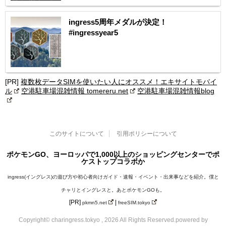
ingress5周年メダルが決定！
#ingressyear5
[PR]
複数枚データSIMを使いたい人にオススメ！エキサイトモバイ
ル
空港駐車場混雑情報 tomereru.net
空港駐車場混雑情報blog
このサイトについて
引用ポリシーについて
ポケモンGO、ヨーロッパで1,000以上のショッピングセンターでポ
ケストップコラボか
ingress(イングレス)の遊び方や初心者向けガイド・速報・イベント・出来事などを紹介。僕と
チャリとイングレスと。あとポケモンGOも。
[PR]
|
pkmn5.net
freeSIM.tokyo
Copyright© charingress.tokyo , 2026 All Rights Reserved.
powered by