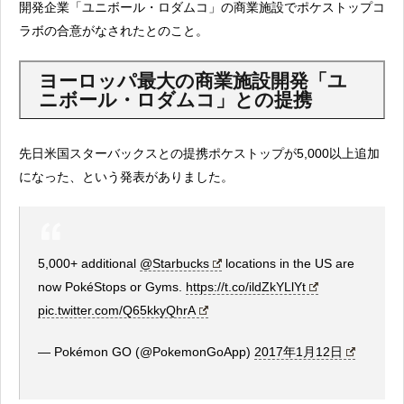
開発企業「ユニボール・ロダムコ」の商業施設でポケストップコ
ラボの合意がなされたとのこと。
ヨーロッパ最大の商業施設開発「ユ
ニボール・ロダムコ」との提携
先日米国スターバックスとの提携ポケストップが5,000以上追加
になった、という発表がありました。
5,000+ additional
@Starbucks
locations in the US are
now PokéStops or Gyms.
https://t.co/ildZkYLlYt
pic.twitter.com/Q65kkyQhrA
— Pokémon GO (@PokemonGoApp)
2017年1月12日