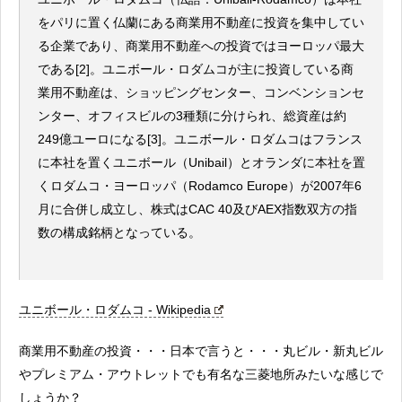
をパリに置く仏蘭にある商業用不動産に投資を集中してい
る企業であり、商業用不動産への投資ではヨーロッパ最大
である[2]。ユニボール・ロダムコが主に投資している商
業用不動産は、ショッピングセンター、コンベンションセ
ンター、オフィスビルの3種類に分けられ、総資産は約
249億ユーロになる[3]。ユニボール・ロダムコはフランス
に本社を置くユニボール（Unibail）とオランダに本社を置
くロダムコ・ヨーロッパ（Rodamco Europe）が2007年6
月に合併し成立し、株式はCAC 40及びAEX指数双方の指
数の構成銘柄となっている。
ユニボール・ロダムコ - Wikipedia
商業用不動産の投資・・・日本で言うと・・・丸ビル・新丸ビル
やプレミアム・アウトレットでも有名な三菱地所みたいな感じで
しょうか？