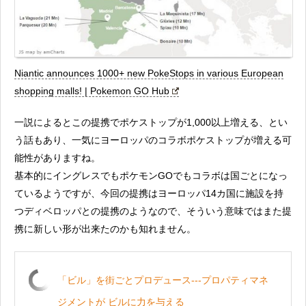
Niantic announces 1000+ new PokeStops in various European
shopping malls! | Pokemon GO Hub
一説によるとこの提携でポケストップが1,000以上増える、とい
う話もあり、一気にヨーロッパのコラボポケストップが増える可
能性がありますね。
基本的にイングレスでもポケモンGOでもコラボは国ごとになっ
ているようですが、今回の提携はヨーロッパ14カ国に施設を持
つディベロッパとの提携のようなので、そういう意味ではまた提
携に新しい形が出来たのかも知れません。
「ビル」を街ごとプロデュース---プロパティマネ
ジメントが ビルに力を与える