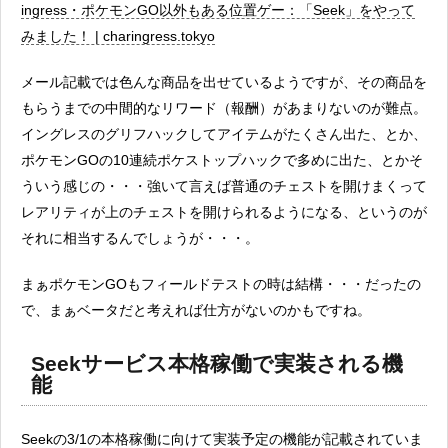
ingress・ポケモンGO以外もある位置ゲー：「Seek」をやって
みました！ | charingress.tokyo
メール記載では色んな商品を出せているようですが、その商品を
もらうまでの中間的なリワード（報酬）があまりないのが難点。
イングレスのグリフハックしてアイテムがたくさん出た、とか、
ポケモンGOの10連続ポケストップハックで多めに出た、とかそ
ういう感じの・・・強いて言えば普通のチェストを開けまくって
レアリティが上のチェストを開けられるようになる、というのが
それに相当するんでしょうが・・・。
まぁポケモンGOもフィールドテストの時は結構・・・だったの
で、まぁベータだと考えれば仕方がないのかもですね。
Seekサービス本格稼働で実装される機
能
Seekの3/1の本格稼働に向けて実装予定の機能が記載されていま