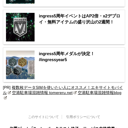
ingress5周年イベントはAP2倍・x2デプロ
イ・無料アイテムの盛り沢山の2週間！
ingress5周年メダルが決定！
#ingressyear5
[PR]
複数枚データSIMを使いたい人にオススメ！エキサイトモバイ
ル
空港駐車場混雑情報 tomereru.net
空港駐車場混雑情報blog
このサイトについて
引用ポリシーについて