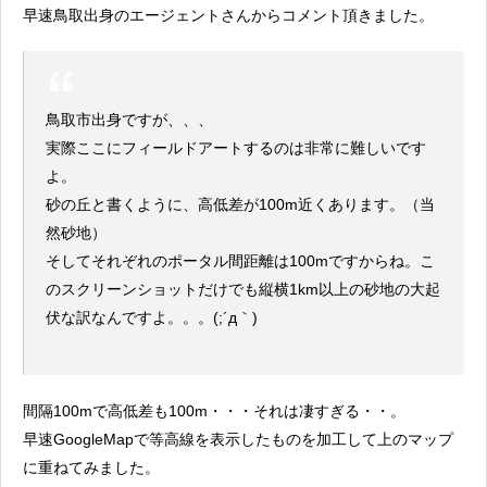
早速鳥取出身のエージェントさんからコメント頂きました。
鳥取市出身ですが、、、
実際ここにフィールドアートするのは非常に難しいです
よ。
砂の丘と書くように、高低差が100m近くあります。（当
然砂地）
そしてそれぞれのポータル間距離は100mですからね。こ
のスクリーンショットだけでも縦横1km以上の砂地の大起
伏な訳なんですよ。。。(;´д｀)
間隔100mで高低差も100m・・・それは凄すぎる・・。
早速GoogleMapで等高線を表示したものを加工して上のマップ
に重ねてみました。