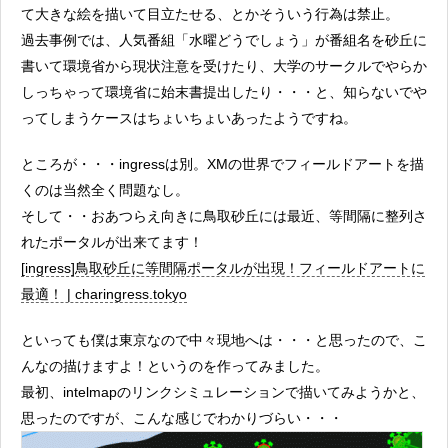
て大きな絵を描いて目立たせる、とかそういう行為は禁止。
過去事例では、人気番組「水曜どうでしょう」が番組名を砂丘に
書いて環境省から現状注意を受けたり、大学のサークルでやらか
しっちゃって環境省に始末書提出したり・・・と、知らないでや
ってしまうケースはちょいちょいあったようですね。
ところが・・・ingressは別。XMの世界でフィールドアートを描
くのは当然全く問題なし。
そして・・おあつらえ向きに鳥取砂丘には最近、等間隔に整列さ
れたポータルが出来てます！
[ingress]鳥取砂丘に等間隔ポータルが出現！フィールドアートに
最適！ | charingress.tokyo
といっても僕は東京なので中々現地へは・・・と思ったので、こ
んなの描けますよ！というのを作ってみました。
最初、intelmapのリンクシミュレーションで描いてみようかと、
思ったのですが、こんな感じでわかりづらい・・・