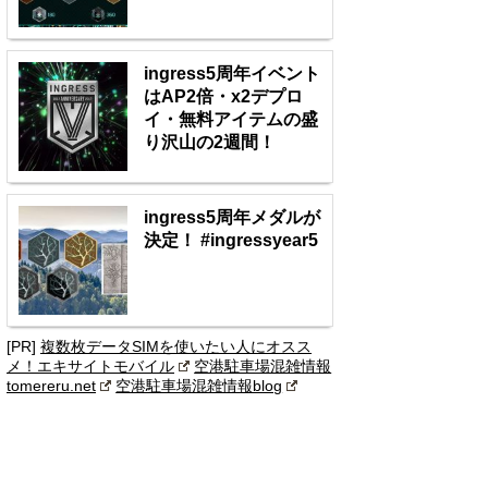
ingress5周年イベント
はAP2倍・x2デプロ
イ・無料アイテムの盛
り沢山の2週間！
ingress5周年メダルが
決定！ #ingressyear5
[PR]
複数枚データSIMを使いたい人にオスス
メ！エキサイトモバイル
空港駐車場混雑情報
tomereru.net
空港駐車場混雑情報blog