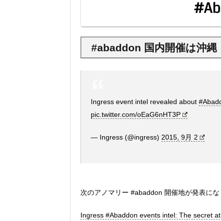
#abaddon 国内開催は沖
Ingress event intel revealed about
#Abad
pic.twitter.com/oEaG6nHT3P
— Ingress (@ingress)
2015, 9月 2
次のアノマリー #abaddon 開催地が発表に
Ingress #Abaddon events intel: The secret at