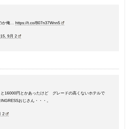
行くのか俺…
https://t.co/B07n37Wnn5
15, 9月 2
と16000円とかあったけど グレードの高くないホテルで
INGRESSおじさん・・・。
月 2