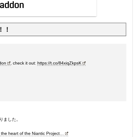
縄！！
don
, check it out:
https://t.co/84xiqZkpsK
なりました。
 the heart of the Niantic Project…