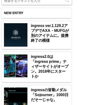
NEW ENTRY
ingress ver.1.129.2ア
プデでAXA・MUFGが
別のアイテムに。提携
終了の模様
ingress2.0は
「ingress prime」テ
ィザーサイトがオープ
ン。2018年にスター
トか
ingressの皆勤メダル
「Sojourner」1000日
だそーじゃな。