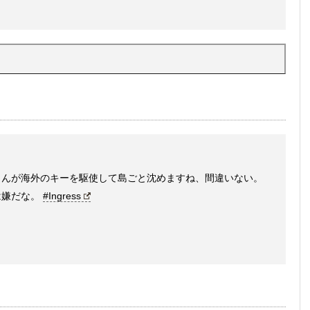
さんが海外のキーを駆使して島ごと沈めますね、間違いない。
は嫌だな。
#Ingress