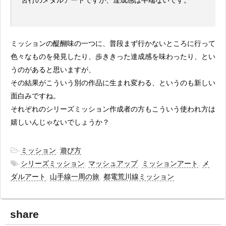
ミッションの醍醐味の一つに、普段まず行かないところに行って
色々なものを発見したり、歩ききった達成感を味わったり、とい
うのがあると思いますが、
その結果がこういう別の作品に生まれ変わる、というのも新しい
面白みですね。
それぞれのシリーズミッション作成者の方もこういう使われ方は
嬉しいんじゃないでしょうか？
-
ミッション
,
遊び方
-
シリーズミッション
,
マッシュアップ
,
ミッションアート
,
メ
ダルアート
,
山手線一周の旅
,
都電荒川線ミッション
share