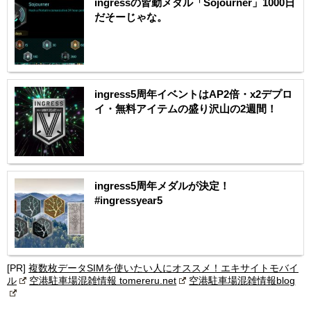
ingressの皆勤メダル「Sojourner」1000日
だそーじゃな。
ingress5周年イベントはAP2倍・x2デプロ
イ・無料アイテムの盛り沢山の2週間！
ingress5周年メダルが決定！
#ingressyear5
[PR]
複数枚データSIMを使いたい人にオススメ！エキサイトモバイ
ル
空港駐車場混雑情報 tomereru.net
空港駐車場混雑情報blog