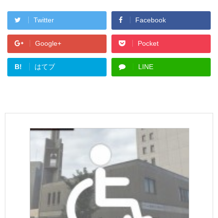
Twitter
Facebook
Google+
Pocket
B!
はてブ
LINE