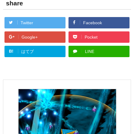
share
Twitter
Facebook
Google+
Pocket
B!
はてブ
LINE