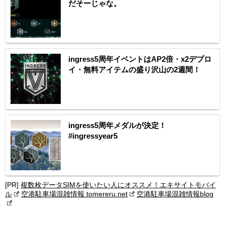
だそーじゃな。
ingress5周年イベントはAP2倍・x2デプロ
イ・無料アイテムの盛り沢山の2週間！
ingress5周年メダルが決定！
#ingressyear5
[PR]
複数枚データSIMを使いたい人にオススメ！エキサイトモバイ
ル
空港駐車場混雑情報 tomereru.net
空港駐車場混雑情報blog