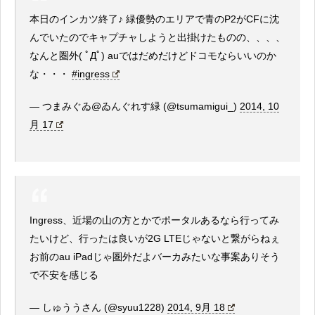
本日のインカツ終了♪ 緑優勢のエリアで青のP2がCFに沈
んでいたのでキャプチャしようと出掛けたものの、、、、
なんと圏外( ﾟДﾟ) auではだめだけどドコモならいいのか
な・・・
#ingress
— つまみぐゐ@ゐんぐれす緑 (@tsumamigui_)
2014, 10
月 17
Ingress、近場の山の方とかでポータルあるなら行ってみ
たいけど、行ったは良いが2G LTEじゃないと繋がらねぇ
お前のau iPadじゃ圏外だよバーカみたいな事案ありそう
で不安を感じる
— しゅううさん (@syuu1228)
2014, 9月 18