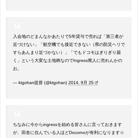
入会地のどまんなかあたりで5年貸与で売れば「第三者が
近づけない」「航空機でも接近できない（県の防災ヘリで
すらあんまり近づかない）」「でもドコモはぎりぎり届
く」という大変な土地柄なのでIngress廃人に売れんかの
お。
— ktgohan提督 (@ktgohan)
2014, 9月 25
ちなみに今からingressを始める皆さんに言っておきます
が、田舎に住んでいる人ほどDocomoが有利になります☆