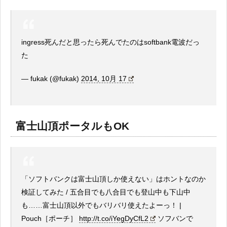
ingress死んだと思ったら死んでたのはsoftbank電波だっ
た
— fukak (@fukak)
2014, 10月 17
富士山頂ポータルもOK
「ソフトバンクは富士山頂しか使えない」はホントなのか
検証してみた / 五合目でも八合目でも登山中も下山中
も……富士山頂以外でもバリバリ使えたよーっ！ |
Pouch［ポーチ］
http://t.co/iYegDyCfL2
ソフバンで