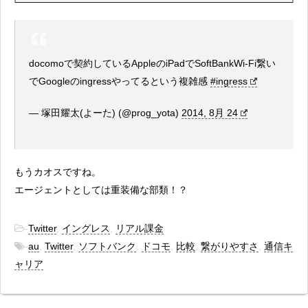
docomoで契約しているAppleのiPadでSoftBankWi-Fi繋い
でGoogleのingressやってるという複雑感
#ingress
— 塚田耀太(よーた) (@prog_yota)
2014, 8月 24
もうカオスですね。
エージェントとしては重装備な部類！？
-
Twitter
,
イングレス
,
リアル課金
-
au
,
Twitter
,
ソフトバンク
,
ドコモ
,
比較
,
繋がりやすさ
,
通信キ
ャリア