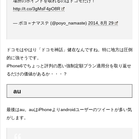
場所のポイントを取れるのはドコモだけ！
http://t.co/3gMsF4pO8R
— ポヨ＝ナマステ (@poyo_namaste)
2014, 8月 29
ドコモはやはり「ドコモ神話」健在なんですね。特に地方は圧倒
的に強そうです。
iPhone6でちょっと評判の悪い強制定額プラン適用分を取り返せ
るだけの価値があるか・・・？
au
最後はau。auはiPhoneよりandroidユーザーのツイートが多い気
がします。