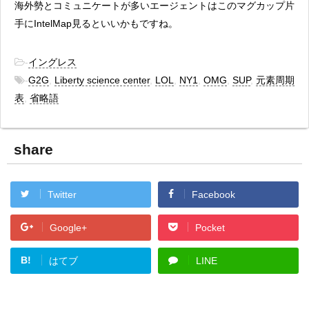
海外勢とコミュニケートが多いエージェントはこのマグカップ片
手にIntelMap見るといいかもですね。
-
イングレス
-
G2G
,
Liberty science center
,
LOL
,
NY1
,
OMG
,
SUP
,
元素周期
表
,
省略語
share
Twitter
Facebook
Google+
Pocket
B!
はてブ
LINE