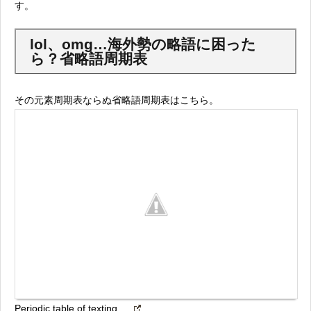
す。
lol、omg…海外勢の略語に困った
ら？省略語周期表
その元素周期表ならぬ省略語周期表はこちら。
Periodic table of texting.....