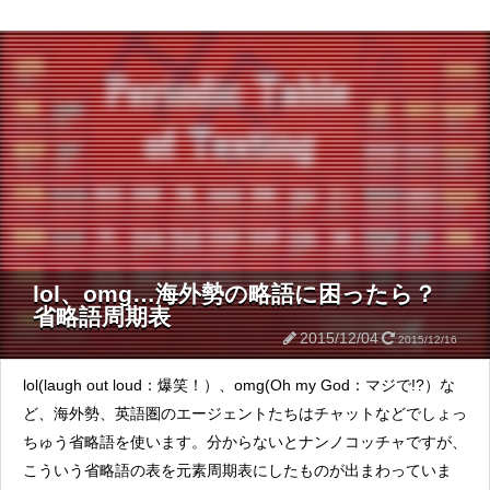
lol、omg…海外勢の略語に困ったら？
省略語周期表
2015/12/04
2015/12/16
lol(laugh out loud：爆笑！）、omg(Oh my God：マジで!?）な
ど、海外勢、英語圏のエージェントたちはチャットなどでしょっ
ちゅう省略語を使います。分からないとナンノコッチャですが、
こういう省略語の表を元素周期表にしたものが出まわっていま