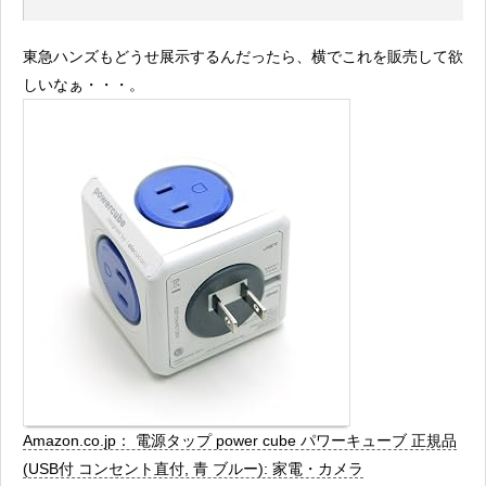
東急ハンズもどうせ展示するんだったら、横でこれを販売して欲
しいなぁ・・・。
Amazon.co.jp： 電源タップ power cube パワーキューブ 正規品
(USB付 コンセント直付, 青 ブルー): 家電・カメラ