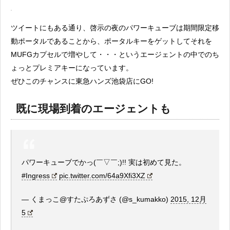
ツイートにもある通り、啓示の夜のパワーキューブは期間限定移
動ポータルであることから、ポータルキーをゲットしてそれを
MUFGカプセルで増やして・・・というエージェントの中でのち
ょっとプレミアキーになっています。
ぜひこのチャンスに東急ハンズ池袋店にGO!
既に現場到着のエージェントも
パワーキューブでかっ(￣▽￣;)!! 実は初めて見た。
#Ingress
pic.twitter.com/64a9Xfi3XZ
— くまっこ@すたぷろあずさ (@s_kumakko)
2015, 12月
5