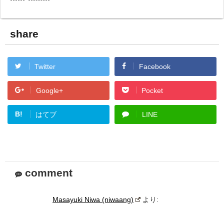
share
Twitter
Facebook
Google+
Pocket
B!
はてブ
LINE
comment
Masayuki Niwa (niwaang)
より: