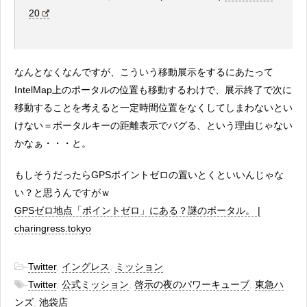
20
なんとなくなんですが、こういう移動展示をするにあたって
IntelMap上のポータルの位置も移動するわけで、展示終了で次に
移動することを考えると一定時間位置をなくしてしまわないとい
けない＝ポータルキーの距離表示でバグる、という理由じゃない
かなぁ・・・と。
もしそうだったらGPSポイントゼロの置いとくといいんじゃな
い？と思うんですがｗ
GPSゼロ地点「ポイントゼロ」にある？謎のポータル。 |
charingress.tokyo
-
Twitter
,
イングレス
,
ミッション
-
Twitter
,
公式ミッション
,
啓示の夜のパワーキューブ
,
東急ハ
ンズ
,
池袋店