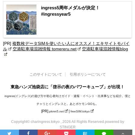
ingress5周年メダルが決定！
#ingressyear5
[PR]
複数枚データSIMを使いたい人にオススメ！エキサイトモバイ
ル
空港駐車場混雑情報 tomereru.net
空港駐車場混雑情報blog
このサイトについて
引用ポリシーについて
東急ハンズ池袋店に「啓示の夜のパワーキューブ」が出現！
ingress(イングレス)の遊び方や初心者向けガイド・速報・イベント・出来事などを紹介。僕と
チャリとイングレスと。あとポケモンGOも。
[PR]
|
pkmn5.net
freeSIM.tokyo
Copyright© charingress.tokyo , 2026 All Rights Reserved.
powered by
STINGER
B!