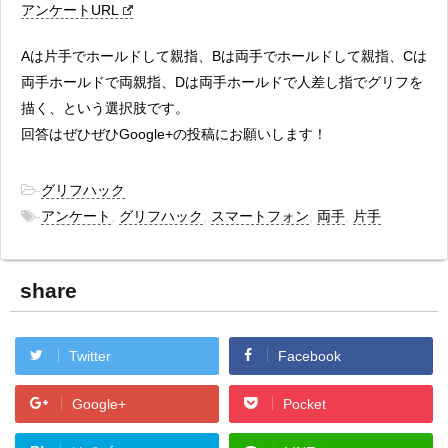
アンケートURL
Aは片手でホールドして親指、Bは両手でホールドして親指、Cは
両手ホールドで両親指、Dは両手ホールドで人差し指でグリフを
描く、という選択肢です。
回答はぜひぜひGoogle+の投稿にお願いします！
-
グリフハック
-
アンケート
,
グリフハック
,
スマートフォン
,
両手
,
片手
share
Twitter
Facebook
Google+
Pocket