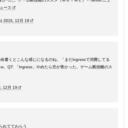
青かった。ゲーム断捨離のススメ（＠ＤＩＭＥ） - Yahoo!ニュ
ニュース
e)
2015, 12月 19
書くとこんな感じになるのね。「まだingressで消費してる
QT: 「Ingress」やめたら空が青かった。ゲーム断捨離のス
, 12月 19
ぃすられててわらう