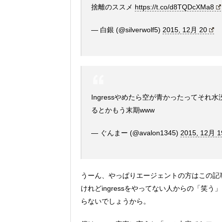
捨離のススメ
https://t.co/d8TQDcXMa8
— 白銀 (@silverwolf5)
2015, 12月 20
Ingressやめたら空が青かったってそ
るとかもう末期www
— ぐんまー (@avalon1345)
2015, 12月 1
うーん、やっぱりエージェントの方はこの記
けれどingressをやってない人からの「
らないでしょうから。