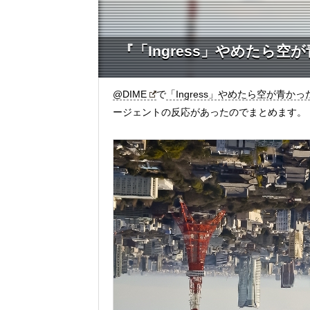
『「Ingress」やめたら
@DIME
で
「Ingress」やめたら空が青
ージェントの反応があったのでまとめます。