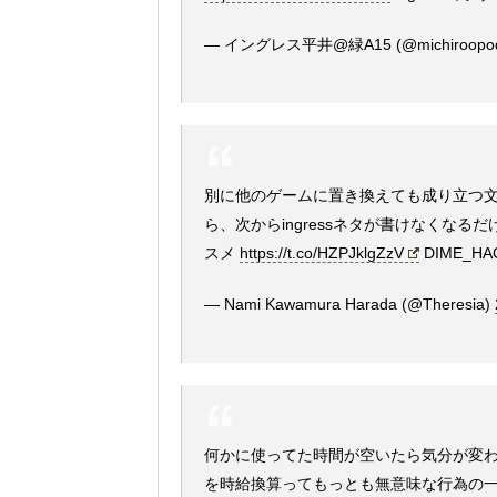
— イングレス平井@緑A15 (@michiroopo
別に他のゲームに置き換えても成り立つ
ら、次からingressネタが書けなくなる
スメ
https://t.co/HZPJklgZzV
DIME_H
— Nami Kawamura Harada (@Theresia)
何かに使ってた時間が空いたら気分が変
を時給換算ってもっとも無意味な行為の一つ