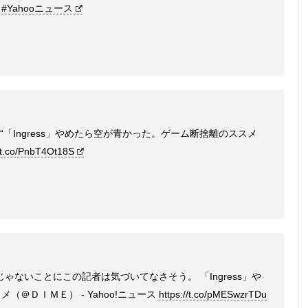
#Yahooニュース
“「Ingress」やめたら空が青かった。ゲーム断捨離のススメ
//t.co/PnbT4Ot18S
じゃないことにこの記者は気づいてなさそう。 「Ingress」や
＠ＤＩＭＥ） - Yahoo!ニュース
https://t.co/pMESwzrTDu