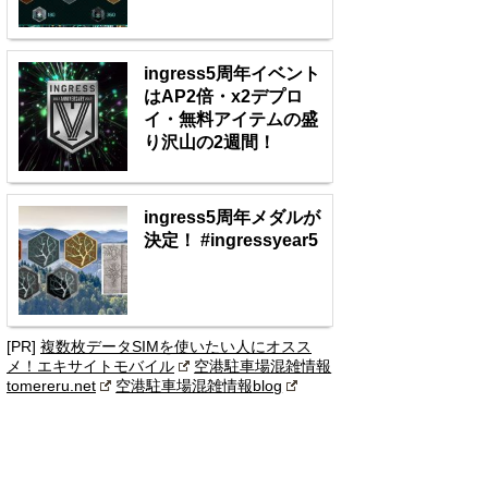
ingress5周年イベント
はAP2倍・x2デプロ
イ・無料アイテムの盛
り沢山の2週間！
ingress5周年メダルが
決定！ #ingressyear5
[PR]
複数枚データSIMを使いたい人にオスス
メ！エキサイトモバイル
空港駐車場混雑情報
tomereru.net
空港駐車場混雑情報blog