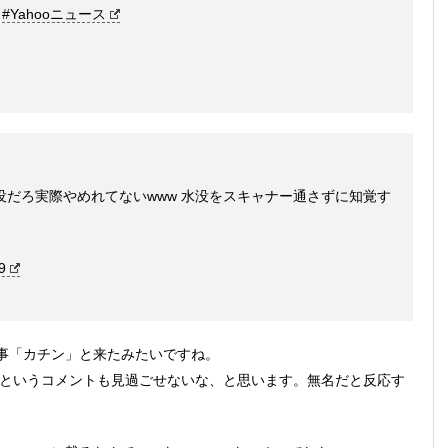
#Yahooニュース
れ水没だろ実際やめれてないwww 水没をスキャナー通さずに知覚す
9
事「カチン」と来たみたいですね。
笑う」というコメントも見過ごせないな、と思います。無名だと反応す