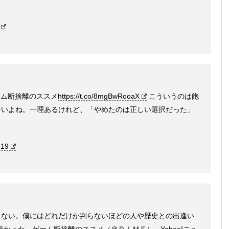
ゲーム断捨離のススメ
https://t.co/8mgBwRooaX
こういうのは飽
多いよね。一理あるけれど、「やめたのは正しい選択だった」
。
 19
えない。僕にはどれだけか判らないほどの人や歴史との出逢い