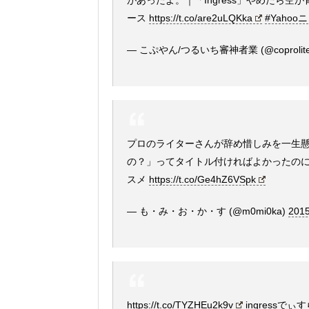
があったよ。｜「Ingress」やめたら空が
ース
https://t.co/are2uLQKka
#Yahoo
— こぷやん/つるいち審神者業 (@coprolit
プロのライターさんが辞め惜しみを一生懸命
の？」ってタイトル付ければよかったのにw。
スメ
https://t.co/Ge4hZ6VSpk
— も・み・お・か・す (@m0mi0ka)
2015
https://t.co/TYZHEu2k9v
ingressで