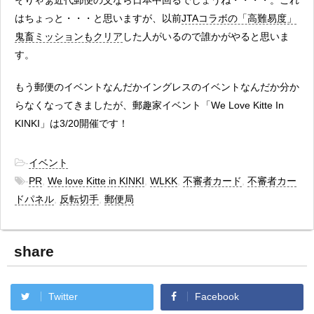
はちょっと・・・と思いますが、以前
JTAコラボの「高難易度」
鬼畜ミッションもクリア
した人がいるので誰かがやると思いま
す。
もう郵便のイベントなんだかイングレスのイベントなんだか分か
らなくなってきましたが、郵趣家イベント「We Love Kitte In
KINKI」は3/20開催です！
-
イベント
-
PR
,
We love Kitte in KINKI
,
WLKK
,
不審者カード
,
不審者カー
ドパネル
,
反転切手
,
郵便局
share
Twitter
Facebook