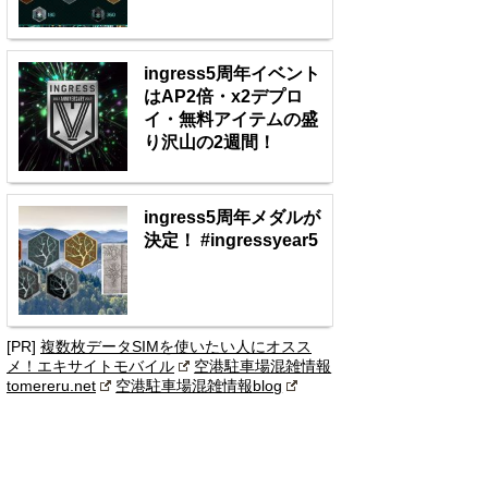
ingress5周年イベント
はAP2倍・x2デプロ
イ・無料アイテムの盛
り沢山の2週間！
ingress5周年メダルが
決定！ #ingressyear5
[PR]
複数枚データSIMを使いたい人にオスス
メ！エキサイトモバイル
空港駐車場混雑情報
tomereru.net
空港駐車場混雑情報blog