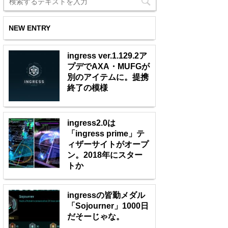
NEW ENTRY
ingress ver.1.129.2ア
プデでAXA・MUFGが
別のアイテムに。提携
終了の模様
ingress2.0は
「ingress prime」テ
ィザーサイトがオープ
ン。2018年にスター
トか
ingressの皆勤メダル
「Sojourner」1000日
だそーじゃな。