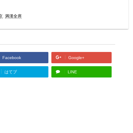
京
,
満漢全席
Facebook
Google+
はてブ
LINE