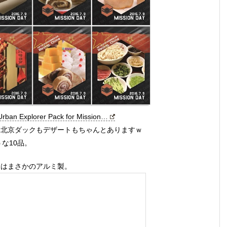
r Urban Explorer Pack for Mission…
全席？北京ダックもデザートもちゃんとありますｗ
うな10品。
ちらはまさかのアルミ製。