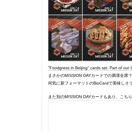
"Foodgress in Beijing" cards set. Part of ou
まさかのMISSION DAYカードでの満漢
何気に新フォーマットのBioCardで美味しそ
また別のMISSION DAYカードもあり、こ