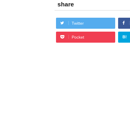
share
Twitter
B!
Pocket