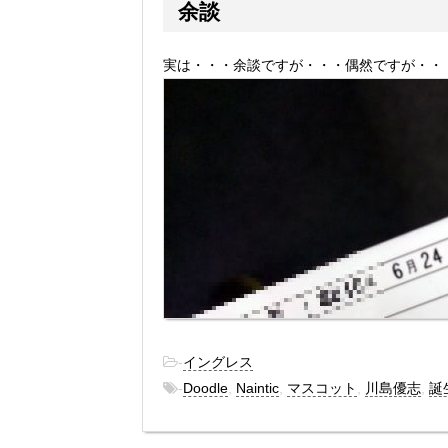
余談
実は・・・余談ですが・・・偶然ですが・・
-
イングレス
-
Doodle
,
Naintic
,
マスコット
,
川島優志
,
誕