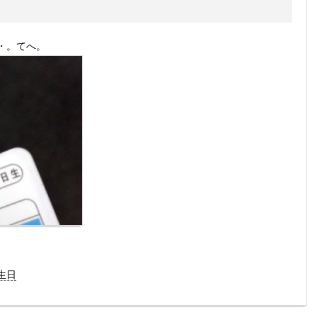
・。てへ。
生日