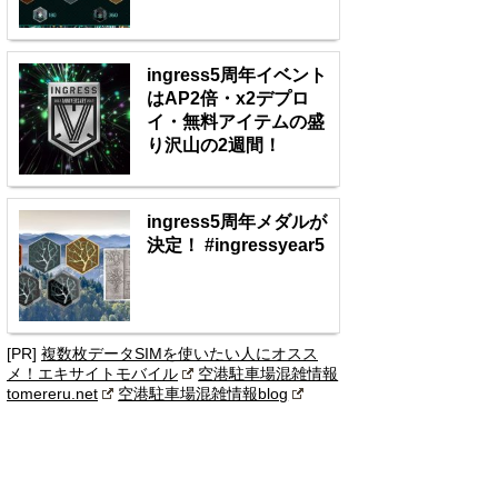
ingress5周年イベント
はAP2倍・x2デプロ
イ・無料アイテムの盛
り沢山の2週間！
ingress5周年メダルが
決定！ #ingressyear5
[PR]
複数枚データSIMを使いたい人にオスス
メ！エキサイトモバイル
空港駐車場混雑情報
tomereru.net
空港駐車場混雑情報blog