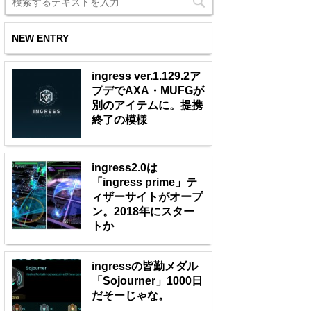
NEW ENTRY
ingress ver.1.129.2ア
プデでAXA・MUFGが
別のアイテムに。提携
終了の模様
ingress2.0は
「ingress prime」テ
ィザーサイトがオープ
ン。2018年にスター
トか
ingressの皆勤メダル
「Sojourner」1000日
だそーじゃな。