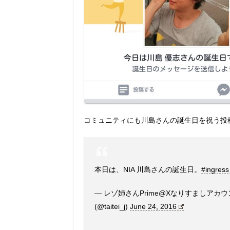
コミュニティにも川島さんの誕生日を祝う投
本日は、NIA 川島さんの誕生日。
#ingress
— レゾ姉さんPrime@Xなりすましア
(@taitei_j)
June 24, 2016