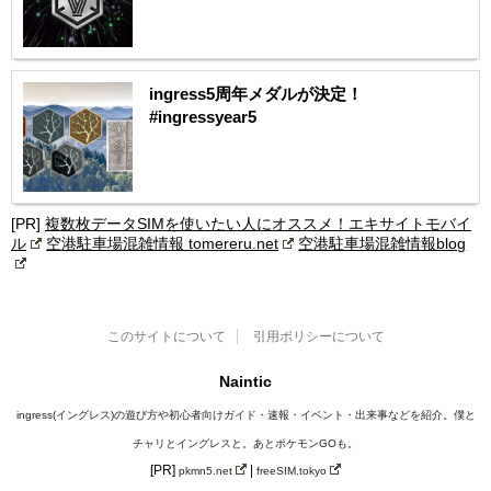
ingress5周年メダルが決定！
#ingressyear5
[PR]
複数枚データSIMを使いたい人にオススメ！エキサイトモバイ
ル
空港駐車場混雑情報 tomereru.net
空港駐車場混雑情報blog
このサイトについて
引用ポリシーについて
Naintic
ingress(イングレス)の遊び方や初心者向けガイド・速報・イベント・出来事などを紹介。僕と
チャリとイングレスと。あとポケモンGOも。
[PR]
|
pkmn5.net
freeSIM.tokyo