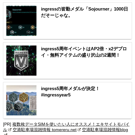
ingressの皆勤メダル「Sojourner」1000日
だそーじゃな。
ingress5周年イベントはAP2倍・x2デプロ
イ・無料アイテムの盛り沢山の2週間！
ingress5周年メダルが決定！
#ingressyear5
[PR]
複数枚データSIMを使いたい人にオススメ！エキサイトモバイ
ル
空港駐車場混雑情報 tomereru.net
空港駐車場混雑情報blog