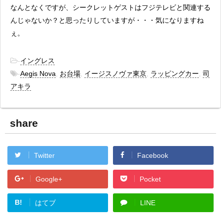
なんとなくですが、シークレットゲストはフジテレビと関連する
んじゃないか？と思ったりしていますが・・・気になりますね
ぇ。
-
イングレス
-
Aegis Nova
,
お台場
,
イージスノヴァ東京
,
ラッピングカー
,
司
アキラ
share
Twitter
Facebook
Google+
Pocket
B!
はてブ
LINE