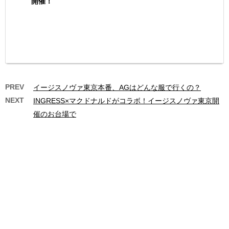
開催！
PREV
イージスノヴァ東京本番、AGはどんな服で行くの？
NEXT
INGRESS×マクドナルドがコラボ！イージスノヴァ東京開
催のお台場で