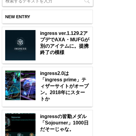
NEW ENTRY
ingress ver.1.129.2ア
プデでAXA・MUFGが
別のアイテムに。提携
終了の模様
ingress2.0は
「ingress prime」テ
ィザーサイトがオープ
ン。2018年にスター
トか
ingressの皆勤メダル
「Sojourner」1000日
だそーじゃな。