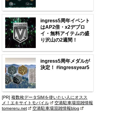
ingress5周年イベント
はAP2倍・x2デプロ
イ・無料アイテムの盛
り沢山の2週間！
ingress5周年メダルが
決定！ #ingressyear5
[PR]
複数枚データSIMを使いたい人にオスス
メ！エキサイトモバイル
空港駐車場混雑情報
tomereru.net
空港駐車場混雑情報blog