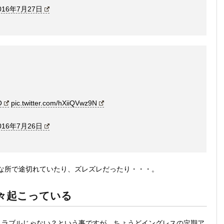
016年7月27日
O
pic.twitter.com/hXiiQVwz9N
016年7月26日
な所で途切れていたり、ズレズレだったり・・・。
色々起こっている
トラブルじゃない？という事ですが、ちょうどイングレスの定期ア