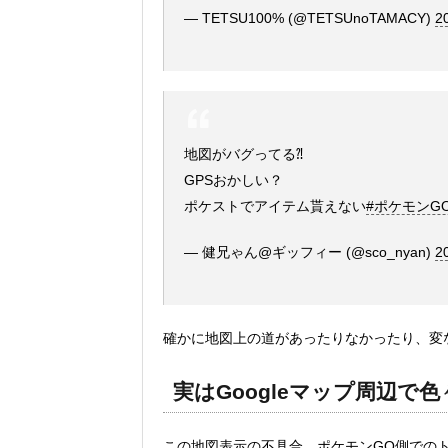
— TETSU100% (@TETSUnoTAMACY)
2
地図がバグってる⁈
GPSおかしい？
ポケストでアイテム貰えない
#ポケモンG
— 健兄ゃん@ギッフィー (@sco_nyan)
2
確かに地図上の道があったりなかったり、変
実はGoogleマップ周辺で
この地図表示の不具合、ポケモンGO側での