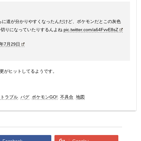
、さらに道が分かりやすくなったんだけど、ポケモンだとこの灰色
つ切りになっていたりするんよね
pic.twitter.com/a64FvvE8sZ
6年7月29日
変更がヒットしてるようです。
,
トラブル
,
バグ
,
ポケモンGO!
,
不具合
,
地図
Facebook
Google+