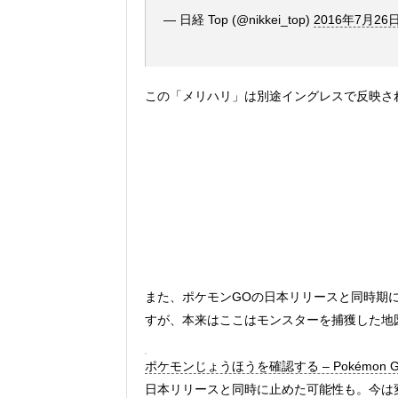
— 日経 Top (@nikkei_top)
2016年7月26
この「メリハリ」は別途イングレスで反映さ
また、ポケモンGOの日本リリースと同時期
すが、本来はここはモンスターを捕獲した地
ポケモンじょうほうを確認する – Pokémon 
日本リリースと同時に止めた可能性も。今は