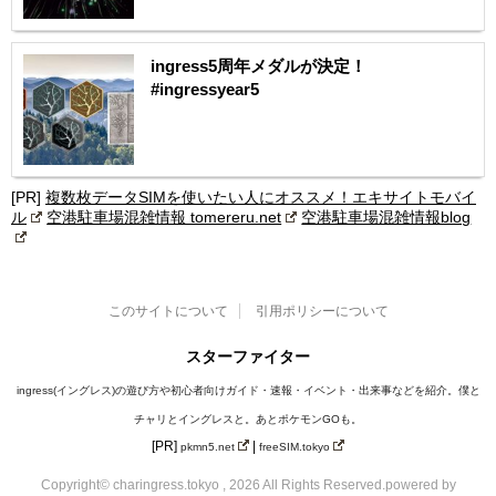
ingress5周年メダルが決定！
#ingressyear5
[PR]
複数枚データSIMを使いたい人にオススメ！エキサイトモバイ
ル
空港駐車場混雑情報 tomereru.net
空港駐車場混雑情報blog
このサイトについて
引用ポリシーについて
スターファイター
ingress(イングレス)の遊び方や初心者向けガイド・速報・イベント・出来事などを紹介。僕と
チャリとイングレスと。あとポケモンGOも。
[PR]
|
pkmn5.net
freeSIM.tokyo
Copyright© charingress.tokyo , 2026 All Rights Reserved.
powered by