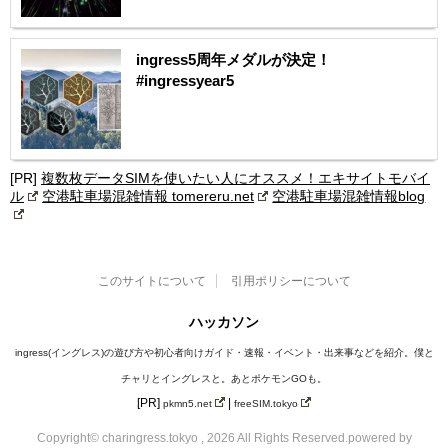
ingress5周年メダルが決定！
#ingressyear5
[PR]
複数枚データSIMを使いたい人にオススメ！エキサイトモバイ
ル
空港駐車場混雑情報 tomereru.net
空港駐車場混雑情報blog
このサイトについて
引用ポリシーについて
ハッカソン
ingress(イングレス)の遊び方や初心者向けガイド・速報・イベント・出来事などを紹介。僕と
チャリとイングレスと。あとポケモンGOも。
[PR]
|
pkmn5.net
freeSIM.tokyo
Copyright© charingress.tokyo , 2026 All Rights Reserved.
powered by