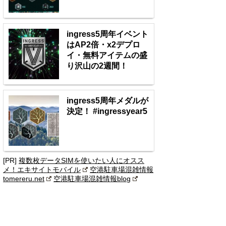
ingress5周年イベント
はAP2倍・x2デプロ
イ・無料アイテムの盛
り沢山の2週間！
ingress5周年メダルが
決定！ #ingressyear5
[PR]
複数枚データSIMを使いたい人にオスス
メ！エキサイトモバイル
空港駐車場混雑情報
tomereru.net
空港駐車場混雑情報blog