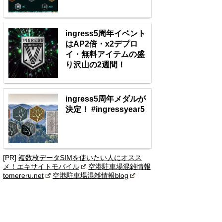
ingress5周年イベント
はAP2倍・x2デプロ
イ・無料アイテムの盛
り沢山の2週間！
ingress5周年メダルが
決定！ #ingressyear5
[PR]
複数枚データSIMを使いたい人にオスス
メ！エキサイトモバイル
空港駐車場混雑情報
tomereru.net
空港駐車場混雑情報blog