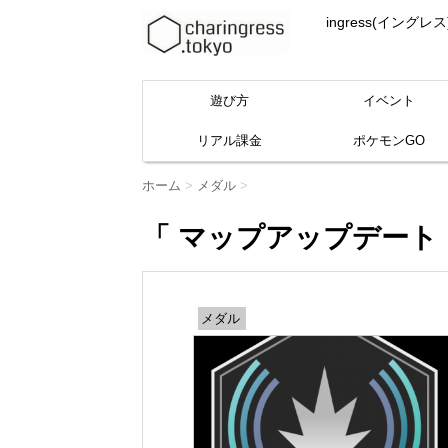
ingress(イ
遊び方
イベント
リアル課金
ポケモンGO
ホーム
>
メダル
>
「 マップアップデート 
メダル