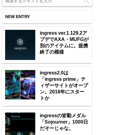
NEW ENTRY
ingress ver.1.129.2ア
プデでAXA・MUFGが
別のアイテムに。提携
終了の模様
ingress2.0は
「ingress prime」テ
ィザーサイトがオープ
ン。2018年にスター
トか
ingressの皆勤メダル
「Sojourner」1000日
だそーじゃな。