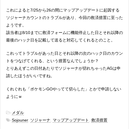
これによると7/25から26の間にマップアップデートに起因する
ソジャーナカウントのトラブルがあり、今回の救済措置に至った
ようです。
該当者は8/10までに救済フォームに機能停止した日とそれ以降の
最後のハック日を記載して送ると対応してくれるとのこと。
これってトラブルがあった日とそれ以降の次のハック日のカウン
トをつなげてくれる、という措置なんでしょうか？
とりあえずこの日付あたりでソジャーナが切れちゃったAGは申
請したほうがいいですね。
くれぐれも「ポケモンGOやってて切らした」とかで申請しない
ようにｗ
-
メダル
-
Sojouner
,
ソジャーナ
,
マップアップデート
,
救済措置