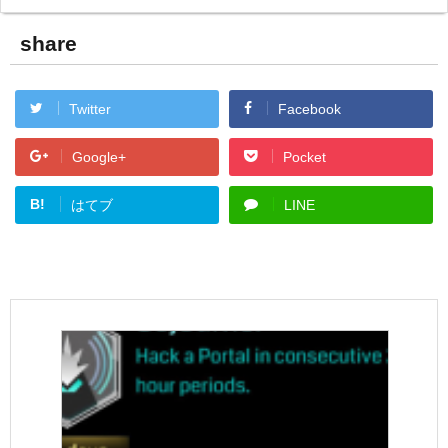
share
Twitter
Facebook
Google+
Pocket
B!
はてブ
LINE