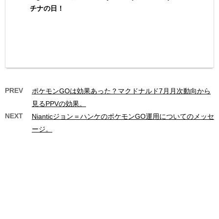
チナの日！
PREV
ポケモンGOは効果あった？マクドナルド7月月次動向から
見るPPVの効果。
NEXT
Nianticジョン＝ハンケのポケモンGO運用についてのメッセ
ージ。